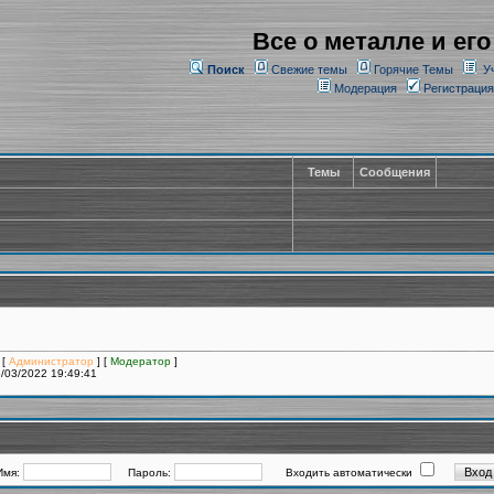
Все о металле и его
Поиск
Свежие темы
Горячие Темы
У
Модерация
Регистрация
Темы
Сообщения
 [
Администратор
] [
Модератор
]
/03/2022 19:49:41
Имя:
Пароль:
Входить автоматически