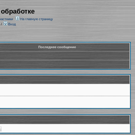
 обработке
частники
На главную страницу
/
Вход
Последнее сообщение