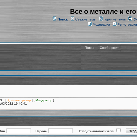
Все о металле и его
Поиск
Свежие темы
Горячие Темы
У
Модерация
Регистрация
Темы
Сообщения
13. [
Администратор
] [
Модератор
]
/03/2022 19:49:41
Имя:
Пароль:
Входить автоматически