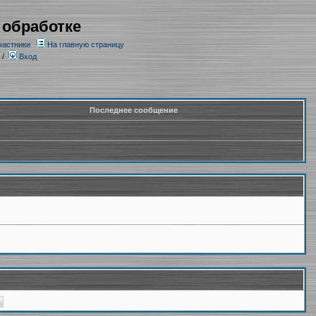
 обработке
частники
На главную страницу
/
Вход
Последнее сообщение