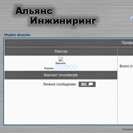
Индекс форума
Профи
Аватар
Звание:
Всего 
Карма:
Контакт !mostbetpk
Личное сообщение:
Powered