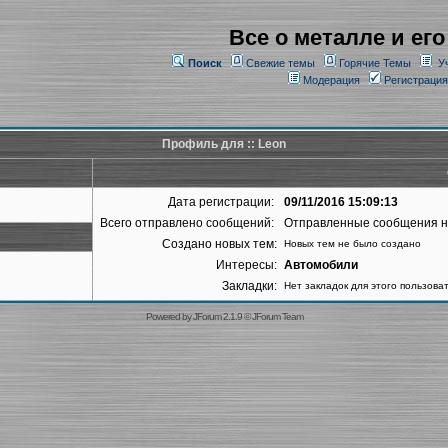
Все о металле и его
Поиск
Свежие темы
Горячие Темы
У
Модерация
Регистрация
Профиль для :: Leon
Дата регистрации:
09/11/2016 15:09:13
Всего отправлено сообщений:
Отправленные сообщения 
Создано новых тем:
Новых тем не было создано
Интересы:
Автомобили
Закладки:
Нет закладок для этого пользова
Powered by
JForum 2.1.9
©
JForum Team