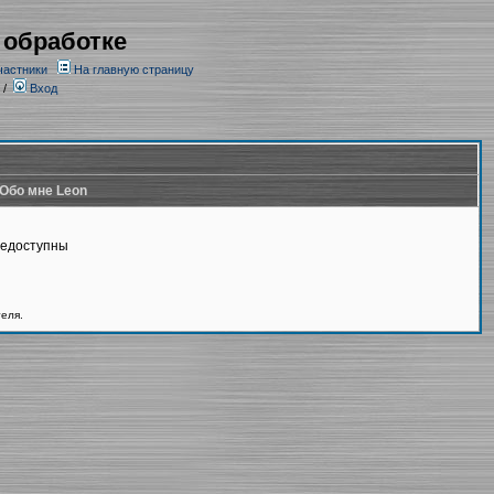
 обработке
частники
На главную страницу
/
Вход
Обо мне Leon
недоступны
теля.