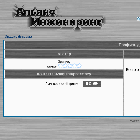
Индекс форума
Профиль дл
Аватар
Звание:
Карма:
Всего 
Контакт 002laquintapharmacy
Личное сообщение:
Powered