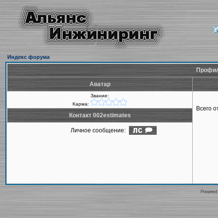
Индекс форума
Профил
Аватар
Звание:
Карма:
Всего 
Контакт 002estimates
Личное сообщение:
Powered