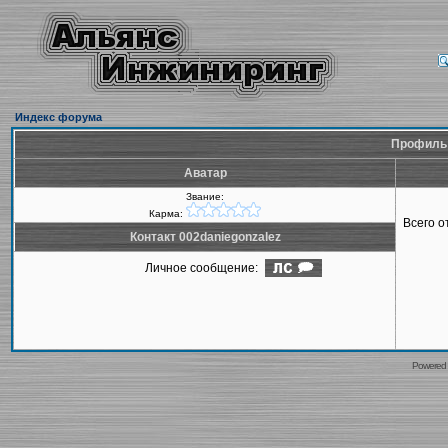
Индекс форума
Профиль 
Аватар
Звание:
Карма:
Всего 
Контакт 002daniegonzalez
Личное сообщение:
Powered