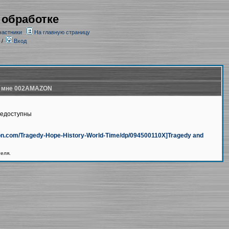
 обработке
частники
На главную страницу
/
Вход
 мне 002AMAZON
недоступны
azon.com/Tragedy-Hope-History-World-Time/dp/094500110X]Tragedy and
теля.