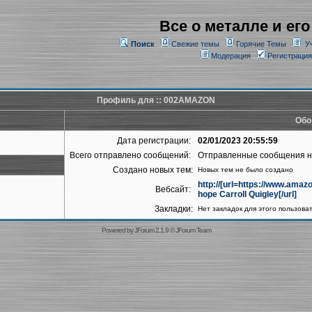
Все о металле и его
Поиск
Свежие темы
Горячие Темы
У
Модерация
Регистрация
Профиль для :: 002AMAZON
Обо
Дата регистрации:
02/01/2023 20:55:59
Всего отправлено сообщений:
Отправленные сообщения 
Создано новых тем:
Новых тем не было создано
http://[url=https://www.am
Вебсайт:
hope Carroll Quigley[/url]
Закладки:
Нет закладок для этого пользова
Powered by
JForum 2.1.9
©
JForum Team