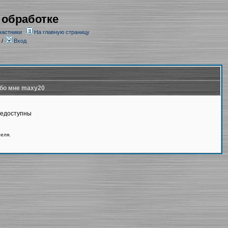
 обработке
частники
На главную страницу
/
Вход
бо мне maxy20
недоступны
теля.