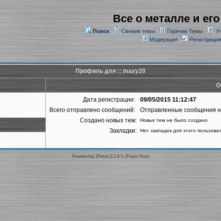
Все о металле и его
Поиск
Свежие темы
Горячие Темы
У
Модерация
Регистрация
Профиль для :: maxy20
О
Дата регистрации:
09/05/2015 11:12:47
Всего отправлено сообщений:
Отправленные сообщения 
Создано новых тем:
Новых тем не было создано
Закладки:
Нет закладок для этого пользова
Powered by
JForum 2.1.9
©
JForum Team