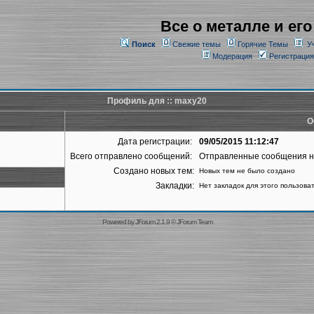
Все о металле и его
Поиск
Свежие темы
Горячие Темы
У
Модерация
Регистрация
Профиль для :: maxy20
О
Дата регистрации:
09/05/2015 11:12:47
Всего отправлено сообщений:
Отправленные сообщения 
Создано новых тем:
Новых тем не было создано
Закладки:
Нет закладок для этого пользова
Powered by
JForum 2.1.9
©
JForum Team