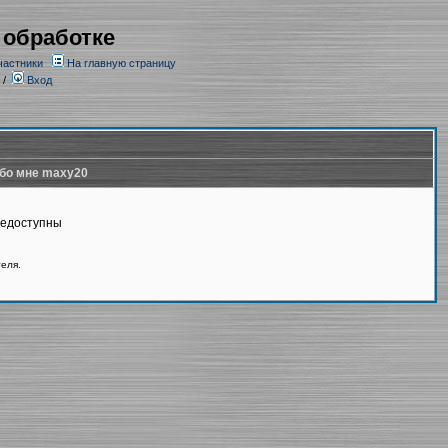
 обработке
частники
На главную страницу
/
Вход
бо мне maxy20
недоступны
теля.