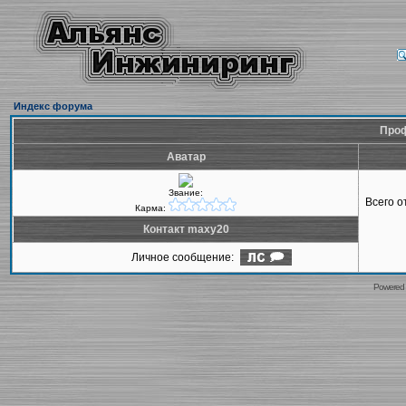
Индекс форума
Проф
Аватар
Звание:
Всего 
Карма:
Контакт maxy20
Личное сообщение:
Powered