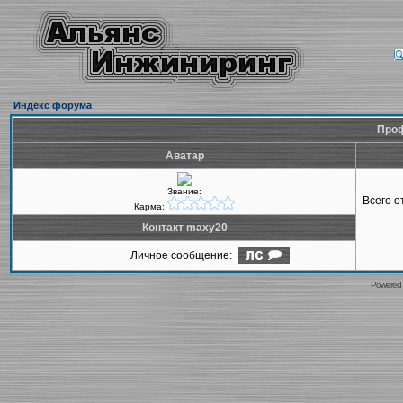
Индекс форума
Проф
Аватар
Звание:
Всего 
Карма:
Контакт maxy20
Личное сообщение:
Powered