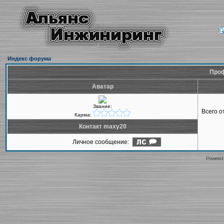
Индекс форума
Проф
Аватар
Звание:
Всего 
Карма:
Контакт maxy20
Личное сообщение:
Powered