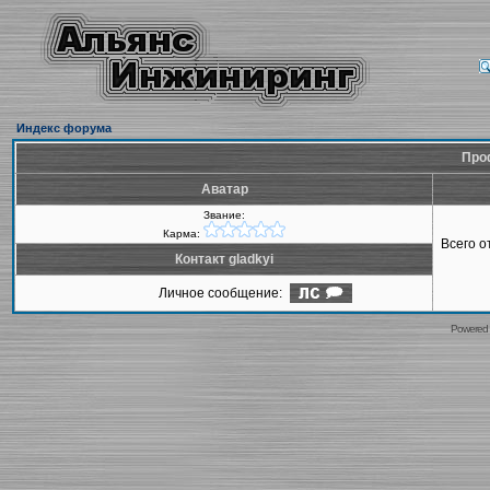
Индекс форума
Проф
Аватар
Звание:
Карма:
Всего 
Контакт gladkyi
Личное сообщение:
Powered