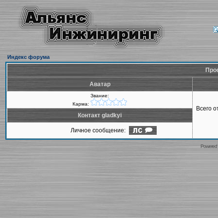
Индекс форума
Проф
Аватар
Звание:
Карма:
Всего 
Контакт gladkyi
Личное сообщение:
Powered