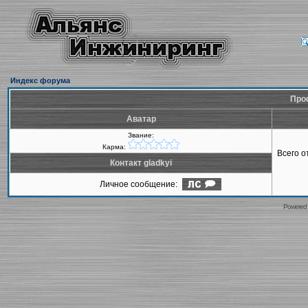
Индекс форума
Проф
Аватар
Звание:
Карма:
Всего 
Контакт gladkyi
Личное сообщение:
Powered