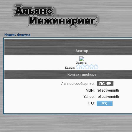
Индекс форума
Аватар
Звание:
Карма:
Контакт unohupy
Личное сообщение:
MSN:
reflectivemirth
Yahoo:
reflectivemirth
ICQ: