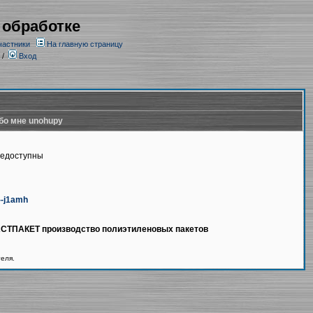
 обработке
частники
На главную страницу
/
Вход
бо мне unohupy
недоступны
n--j1amh
ЛАСТПАКЕТ производство полиэтиленовых пакетов
теля.