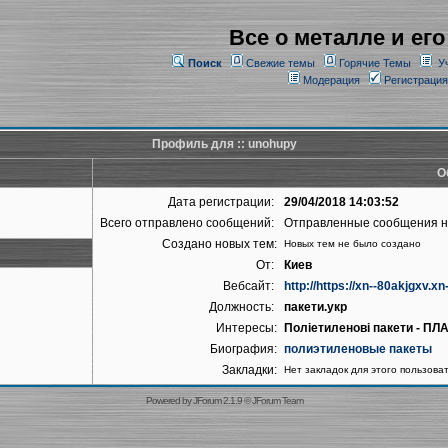
Все о металле и его
Поиск
Свежие темы
Горячие Темы
У
Модерация
Регистрация
Профиль для :: unohupy
О
Дата регистрации:
29/04/2018 14:03:52
Всего отправлено сообщений:
Отправленные сообщения 
Создано новых тем:
Новых тем не было создано
От:
Киев
Вебсайт:
http://https://xn--80akjgxv.x
Должность:
пакети.укр
Интересы:
Поліетиленові пакети - П
Биография:
полиэтиленовые пакеты
Закладки:
Нет закладок для этого пользова
Powered by
JForum 2.1.9
©
JForum Team