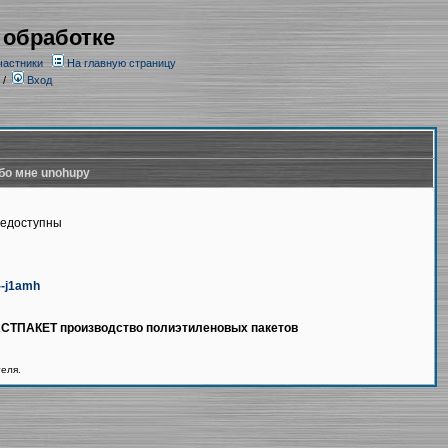
 обработке
частники
На главную страницу
/
Вход
бо мне unohupy
недоступны
n--j1amh
ЛАСТПАКЕТ производство полиэтиленовых пакетов
теля.