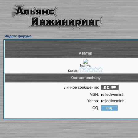
Индекс форума
Аватар
Звание:
Карма:
Контакт unohupy
Личное сообщение:
MSN:
reflectivemirth
Yahoo:
reflectivemirth
ICQ: