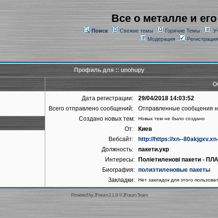
Все о металле и его
Поиск
Свежие темы
Горячие Темы
У
Модерация
Регистрация
Профиль для :: unohupy
О
Дата регистрации:
29/04/2018 14:03:52
Всего отправлено сообщений:
Отправленные сообщения 
Создано новых тем:
Новых тем не было создано
От:
Киев
Вебсайт:
http://https://xn--80akjgxv.x
Должность:
пакети.укр
Интересы:
Поліетиленові пакети - П
Биография:
полиэтиленовые пакеты
Закладки:
Нет закладок для этого пользова
Powered by
JForum 2.1.9
©
JForum Team