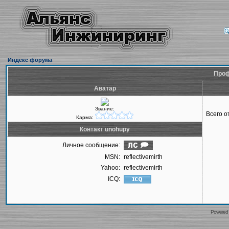
Индекс форума
Проф
Аватар
Звание:
Всего 
Карма:
Контакт unohupy
Личное сообщение:
MSN:
reflectivemirth
Yahoo:
reflectivemirth
ICQ:
Powered