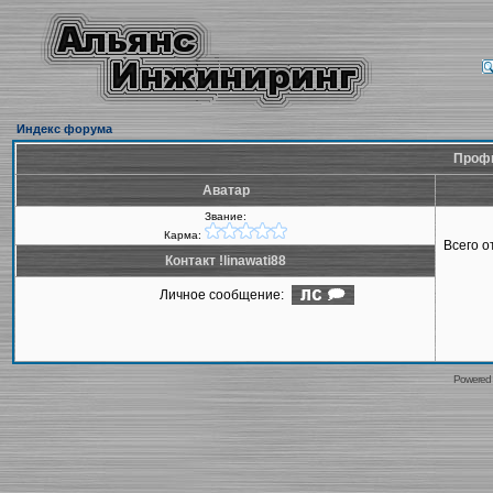
Индекс форума
Профил
Аватар
Звание:
Карма:
Всего 
Контакт !linawati88
Личное сообщение:
Powered