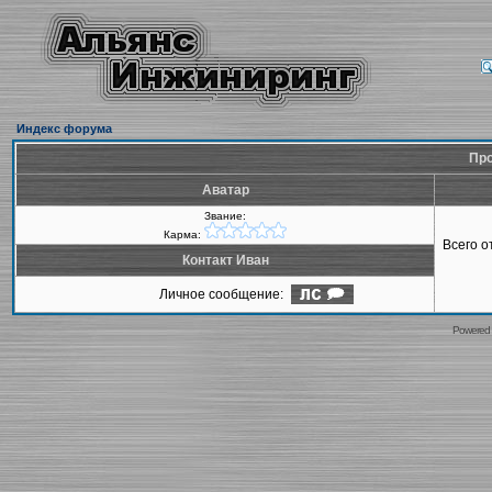
Индекс форума
Про
Аватар
Звание:
Карма:
Всего 
Контакт Иван
Личное сообщение:
Powered