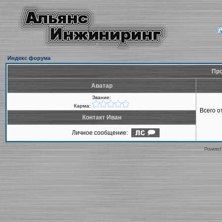
Индекс форума
Про
Аватар
Звание:
Карма:
Всего 
Контакт Иван
Личное сообщение:
Powered