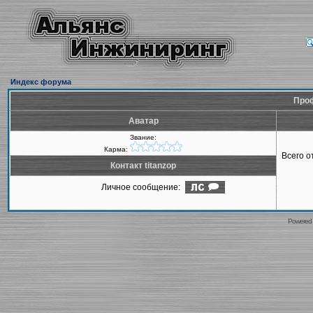
Индекс форума
Проф
Аватар
Звание:
Карма:
Всего 
Контакт titanzop
Личное сообщение:
Powered