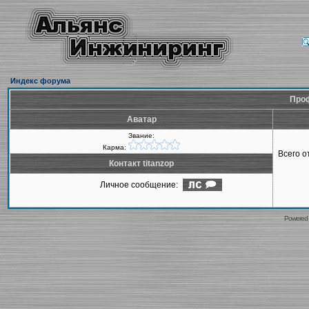
Индекс форума
Проф
Аватар
Звание:
Карма:
Всего 
Контакт titanzop
Личное сообщение:
Powered