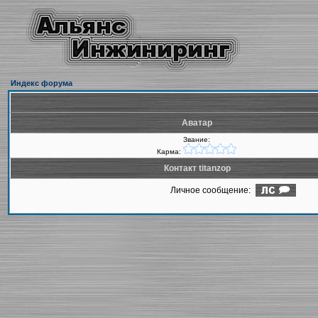
Индекс форума
Аватар
Звание:
Карма:
Контакт titanzop
Личное сообщение: