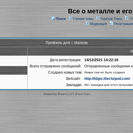
Все о металле и его
Поиск
Свежие темы
Горячие Темы
У
Модерация
Регистрация
Профиль для :: titanzop
О
Дата регистрации:
14/12/2021 14:22:16
Всего отправлено сообщений:
Отправленные сообщения 
Создано новых тем:
Новых тем не было создано
Вебсайт:
http://https://techzpod.com/
Закладки:
Нет закладок для этого пользова
Powered by
JForum 2.1.9
©
JForum Team