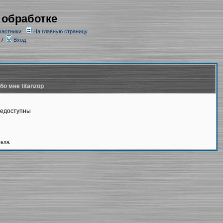
 обработке
частники
На главную страницу
/
Вход
бо мне titanzop
недоступны
теля.