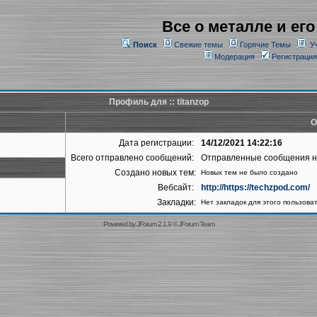
Все о металле и его
Поиск
Свежие темы
Горячие Темы
У
Модерация
Регистрация
Профиль для :: titanzop
О
Дата регистрации:
14/12/2021 14:22:16
Всего отправлено сообщений:
Отправленные сообщения 
Создано новых тем:
Новых тем не было создано
Вебсайт:
http://https://techzpod.com/
Закладки:
Нет закладок для этого пользова
Powered by
JForum 2.1.9
©
JForum Team