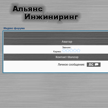
Индекс форума
Аватар
Звание:
Карма:
Контакт titanzop
Личное сообщение: