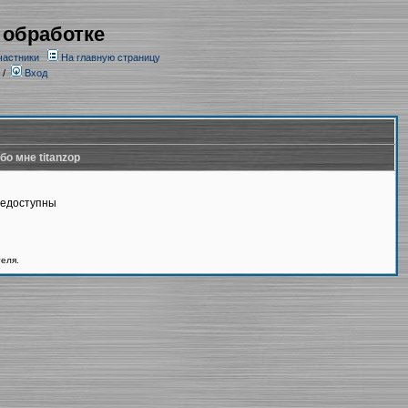
 обработке
частники
На главную страницу
/
Вход
бо мне titanzop
недоступны
теля.