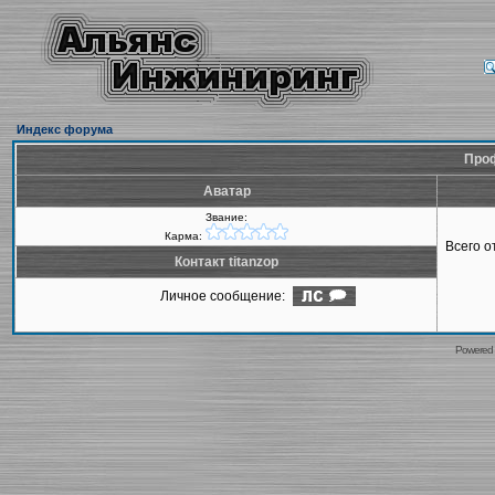
Индекс форума
Проф
Аватар
Звание:
Карма:
Всего 
Контакт titanzop
Личное сообщение:
Powered