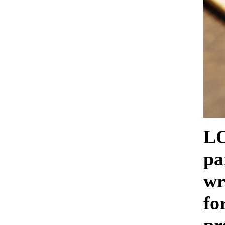
LO
pa
wr
fo