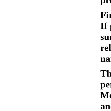
pr
Fi
If
su
re
na
Th
pe
Mo
an