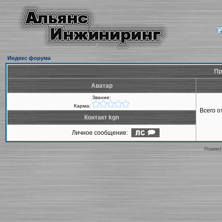
Индекс форума
Пр
Аватар
Звание:
Карма:
Всего 
Контакт kgn
Личное сообщение:
Powered