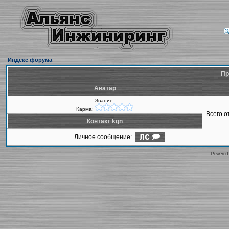
Индекс форума
Пр
Аватар
Звание:
Карма:
Всего 
Контакт kgn
Личное сообщение:
Powered