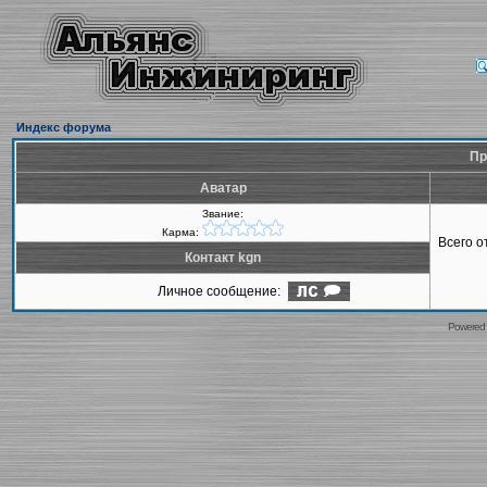
Индекс форума
Пр
Аватар
Звание:
Карма:
Всего 
Контакт kgn
Личное сообщение:
Powered