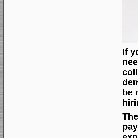
If 
nee
col
dem
be 
hir
The
pay
exp