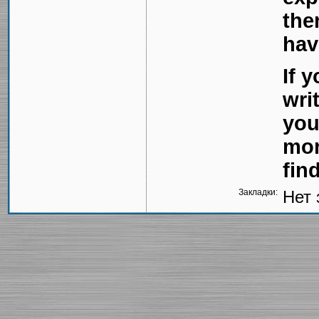
the
hav
If 
wri
you
mon
fin
Закладки:
Нет 