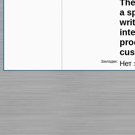
The
a s
wri
int
pro
cus
Закладки:
Нет 