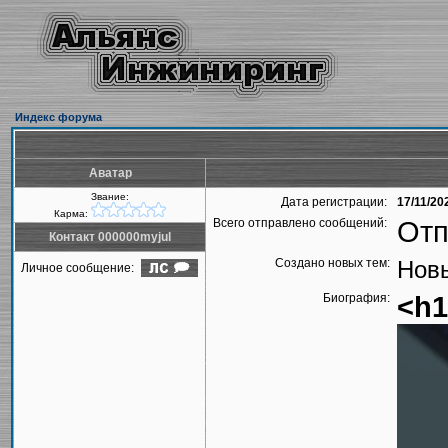
Индекс форума
Аватар
Звание:
Дата регистрации:
17/11/20
Карма:
Всего отправлено сообщений:
Отп
Контакт 000000myjul
Создано новых тем:
Новы
Личное сообщение:
Биография:
<h1