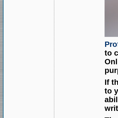
Pro
to 
Onl
pur
If 
to 
abi
wri