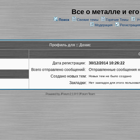
Все о металле и его
Поиск
Свежие темы
Горячие Темы
У
Модерация
Регистрация
Профиль для :: Денис
Дата регистрации:
30/12/2014 10:26:22
Всего отправлено сообщений:
Отправленные сообщения 
Создано новых тем:
Новых тем не было создано
Закладки:
Нет закладок для этого пользова
Powered by
JForum 2.1.9
©
JForum Team