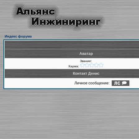
Индекс форума
Аватар
Звание:
Карма:
Контакт Денис
Личное сообщение: