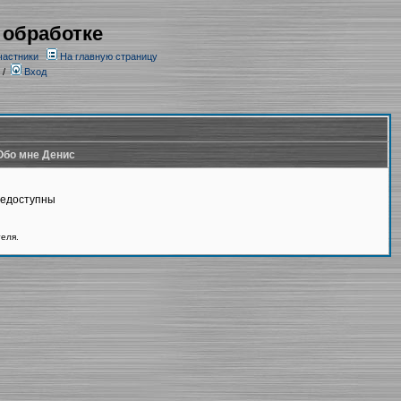
 обработке
частники
На главную страницу
/
Вход
Обо мне Денис
недоступны
теля.