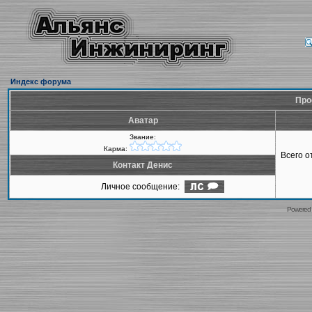
Индекс форума
Про
Аватар
Звание:
Карма:
Всего 
Контакт Денис
Личное сообщение:
Powered