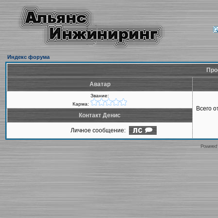
Индекс форума
Про
Аватар
Звание:
Карма:
Всего 
Контакт Денис
Личное сообщение:
Powered