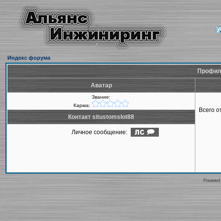
Индекс форума
Профиль
Аватар
Звание:
Карма:
Всего 
Контакт situstomslot88
Личное сообщение:
Powered