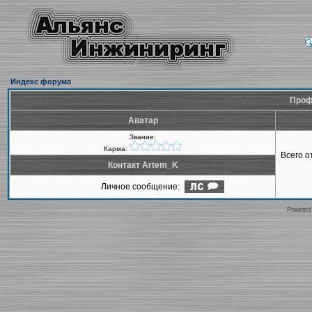
Индекс форума
Проф
Аватар
Звание:
Карма:
Всего 
Контакт Artem_K
Личное сообщение:
Powered