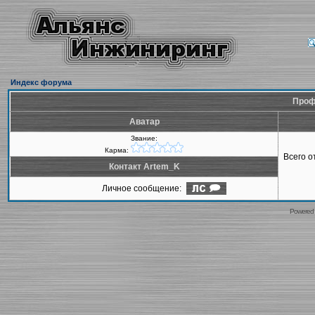
Индекс форума
Проф
Аватар
Звание:
Карма:
Всего 
Контакт Artem_K
Личное сообщение:
Powered