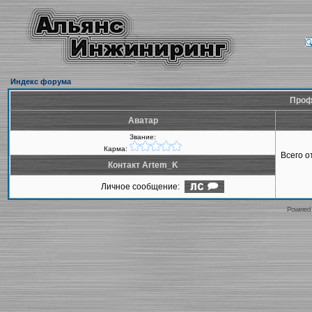
Индекс форума
Проф
Аватар
Звание:
Карма:
Всего 
Контакт Artem_K
Личное сообщение:
Powered