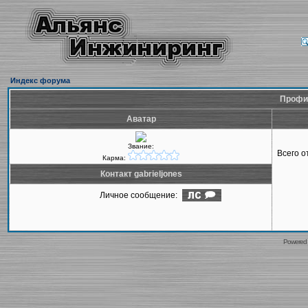
Индекс форума
Профил
Аватар
Звание:
Всего 
Карма:
Контакт gabrieljones
Личное сообщение:
Powered