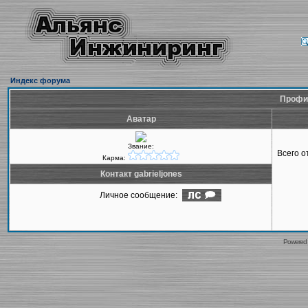
Индекс форума
Профил
Аватар
Звание:
Всего 
Карма:
Контакт gabrieljones
Личное сообщение:
Powered