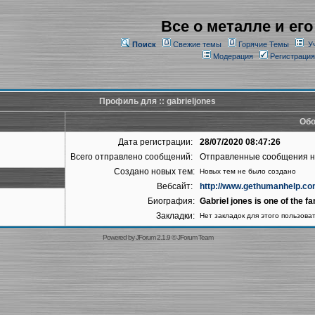
Все о металле и его
Поиск
Свежие темы
Горячие Темы
У
Модерация
Регистрация
Профиль для :: gabrieljones
Обо
Дата регистрации:
28/07/2020 08:47:26
Всего отправлено сообщений:
Отправленные сообщения 
Создано новых тем:
Новых тем не было создано
Вебсайт:
http://www.gethumanhelp.co
Биография:
Gabriel jones is one of the 
Закладки:
Нет закладок для этого пользова
Powered by
JForum 2.1.9
©
JForum Team