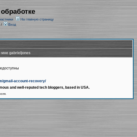
 обработке
частники
На главную страницу
/
Вход
 мне gabrieljones
недоступны
m/gmail-account-recovery/
famous and well-reputed tech bloggers, based in USA.
теля.