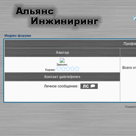
Индекс форума
Профил
Аватар
Звание:
Всего 
Карма:
Контакт gabrieljones
Личное сообщение:
Powered