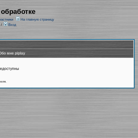
 обработке
частники
На главную страницу
/
Вход
Обо мне piplay
недоступны
теля.