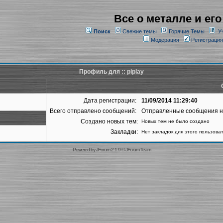
Все о металле и его
Поиск
Свежие темы
Горячие Темы
У
Модерация
Регистрация
Профиль для :: piplay
Дата регистрации:
11/09/2014 11:29:40
Всего отправлено сообщений:
Отправленные сообщения 
Создано новых тем:
Новых тем не было создано
Закладки:
Нет закладок для этого пользова
Powered by
JForum 2.1.9
©
JForum Team