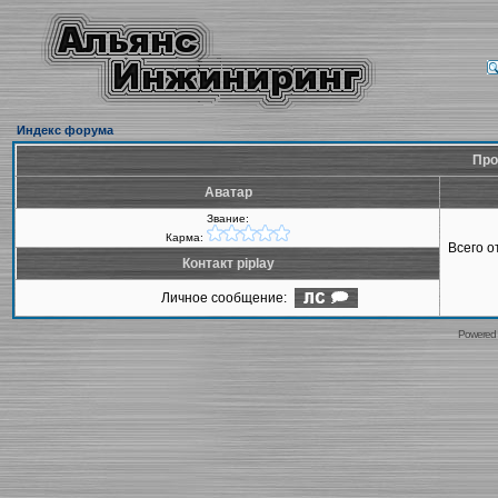
Индекс форума
Про
Аватар
Звание:
Карма:
Всего 
Контакт piplay
Личное сообщение:
Powered