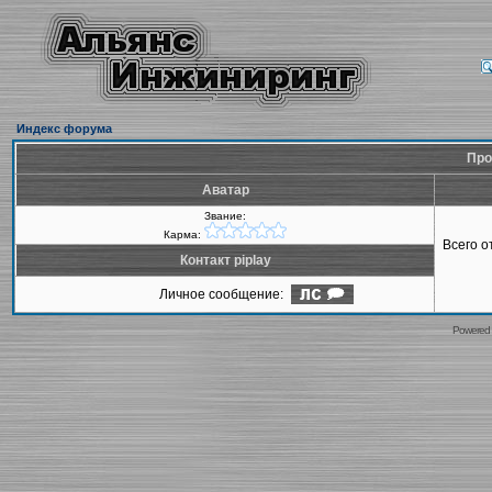
Индекс форума
Про
Аватар
Звание:
Карма:
Всего 
Контакт piplay
Личное сообщение:
Powered