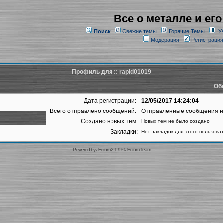
Все о металле и его
Поиск
Свежие темы
Горячие Темы
У
Модерация
Регистрация
Профиль для :: rapid01019
Об
Дата регистрации:
12/05/2017 14:24:04
Всего отправлено сообщений:
Отправленные сообщения 
Создано новых тем:
Новых тем не было создано
Закладки:
Нет закладок для этого пользова
Powered by
JForum 2.1.9
©
JForum Team