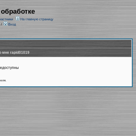
 обработке
частники
На главную страницу
/
Вход
о мне rapid01019
недоступны
теля.