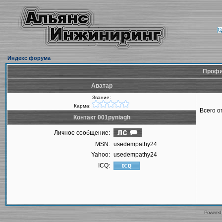
Индекс форума
Профил
Аватар
Звание:
Карма:
Всего 
Контакт 001pyniagh
Личное сообщение:
MSN:
usedempathy24
Yahoo:
usedempathy24
ICQ:
Powered