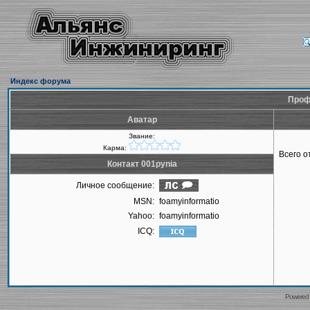
Индекс форума
Проф
Аватар
Звание:
Карма:
Всего 
Контакт 001pynia
Личное сообщение:
MSN:
foamyinformatio
Yahoo:
foamyinformatio
ICQ:
Powered